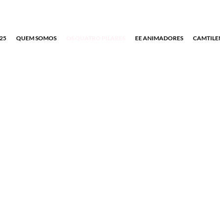
25
QUEM SOMOS
OS QUATRO PILARES
EE ANIMADORES
CAMTILE