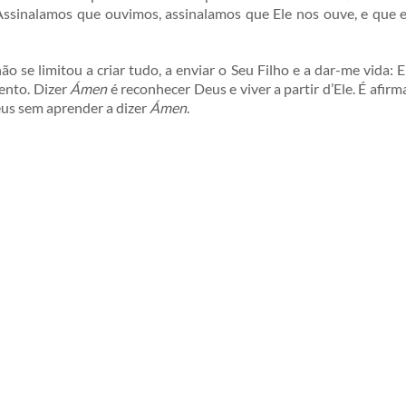
 Assinalamos que ouvimos, assinalamos que Ele nos ouve, e que 
o se limitou a criar tudo, a enviar o Seu Filho e a dar-me vida: E
ento. Dizer
Ámen
é reconhecer Deus e viver a partir d’Ele. É afir
eus sem aprender a dizer
Ámen
.
MORADA
CONTACTOS
Rua Almeida Garrett, nº4
E-mail:
secretaria@camtil.pt
3000-021 Coimbra
Nota: Se precisar de falar connosco por telefo
deixe-nos o seu contacto no email!