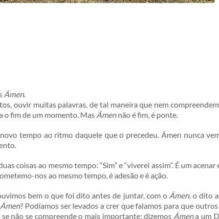
os
Ámen
.
tos, ouvir muitas palavras, de tal maneira que nem compreende
ica o fim de um momento. Mas
Ámen
não é fim, é ponte.
 novo tempo ao ritmo daquele que o precedeu. Ámen nunca vem
ento.
uas coisas ao mesmo tempo: “Sim” e “viverei assim”. É um acenar 
ometemo-nos ao mesmo tempo, é adesão e é ação.
ouvimos bem o que foi dito antes de juntar, com o
Ámen
, o dito
s
Ámen
? Podíamos ser levados a crer que falamos para que outro
co se não se compreende o mais importante: dizemos
Ámen
a um De